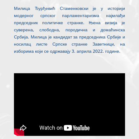
Милица Ђурђевић Стаменковски је у историји
модерног српског парламентаризма најмлађи
председник политичке странке. Њена визија је
суверена, слободна, породична и домаћинска
Србија. Милица је кандидат за председника Србије и
носилац листе Српске странке Заветници, на
изборима који се одржавају 3. априла 2022. године.