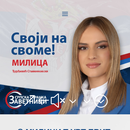
&#x33;