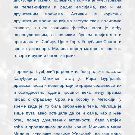
на телевизијским и радио емсијама, као и на
друштвеним мрежама. Активни је корисник
друштвених мрежа на којима заступа своје политичке
ставове, а њен званични фејсбук налог је међу
најпопуларнијим, са великим бројем пријатеља и
пратилаца из Србије, Црне Горе, Републике Српске и
српске дијаспоре. Милица поред матерњег српског,
говори и руски и енглески језик.
Породица Ђурђевић је родом из београдског насеља
Калуђерица. Миличин отац је Рајко Ђурђевић,
драмски писац и новинар који је крајем седамдесетих
и осамдесетих година прошлог века, међу првима
писао о страдању Срба на Косову и Метохији, у
време када је то била забрањена тема. Милица је
више пута јавно истицала да се и сама, као и њен
отац, поред друштвених активности, бави узгојем
воћа и производњом домаће хране. Миличина мајка
Милена, девојачко презиме Живковић, по занимању