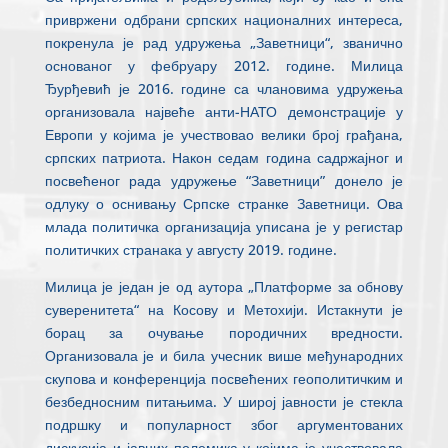
привржени одбрани српских националних интереса,
покренула је рад удружења „Заветници“, званично
основаног у фебруару 2012. године. Милица
Ђурђевић је 2016. године са члановима удружења
организовала највеће анти-НАТО демонстрације у
Европи у којима је учествовао велики број грађана,
српских патриота. Након седам година садржајног и
посвећеног рада удружење “Заветници” донело је
одлуку о оснивању Српске странке Заветници. Ова
млада политичка организација уписана је у регистар
политичких странака у августу 2019. године.
Милица је један је од аутора „Платформе за обнову
суверенитета“ на Косову и Метохији. Истакнути је
борац за очување породичних вредности.
Организовала је и била учесник више међународних
скупова и конференција посвећених геополитичким и
безбедносним питањима. У широј јавности је стекла
подршку и популарност због аргументованих
дискусија и јавних полемика у којима је учествовала