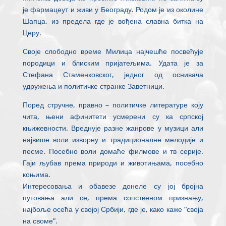
је фармацеут и живи у Београду. Родом је из околине
Шапца, из предела где је вођена славна битка на
Церу.
Своје слободно време Милица најчешће посвећује
породици и блиским пријатељима. Удата је за
Стефана Стаменковског, једног од оснивача
удружења и политичке странке Заветници.
Поред стручне, правно – политичке литературе коју
чита, њени афинитети усмерени су ка српској
књижевности. Вреднује разне жанрове у музици али
највише воли изворну и традиционалне мелодије и
песме. Посебно воли домаће филмове и тв серије.
Гаји љубав према природи и животињама, посебно
коњима.
Интересовања и обавезе донеле су јој бројна
путовања али се, према сопственом признању,
најбоље осећа у својој Србији, где је, како каже “своја
на своме”.