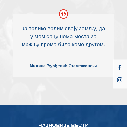
Ја толико волим своју земљу, да
у мом срцу нема места за
мржњу према било коме другом.
Милица Ђурђевић Стаменковски
НАЈНОВИЈЕ ВЕСТИ