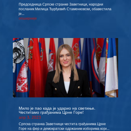
Председница Српске странке Заветници, народни
посланик Милица Ђурђевић Стаменковски, обавестила
је...
опширније
Мило је пао када је ударио на светиње.
Честитамо грађанима Црне Горе!
апр 3, 2023
Српска странка Заветници честита грађанима Црне
Горе на фер и демократски одржаним изборима који...