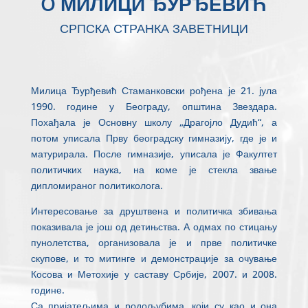
O МИЛИЦИ ЂУРЂЕВИЋ
СРПСКА СТРАНКА ЗАВЕТНИЦИ
Милица Ђурђевић Стаманковски рођена је 21. јула
1990. године у Београду, општина Звездара.
Похађала је Основну школу „Драгојло Дудић“, а
потом уписала Прву београдску гимназију, где је и
матурирала. После гимназије, уписала је Факултет
политичких наука, на коме је стекла звање
дипломираног политиколога.
Интересовање за друштвена и политичка збивања
показивала је још од детињства. А одмах по стицању
пунолетства, организовала је и прве политичке
скупове, и то митинге и демонстрације за очување
Косова и Метохије у саставу Србије, 2007. и 2008.
године.
Са пријатељима и родољубима, који су као и она