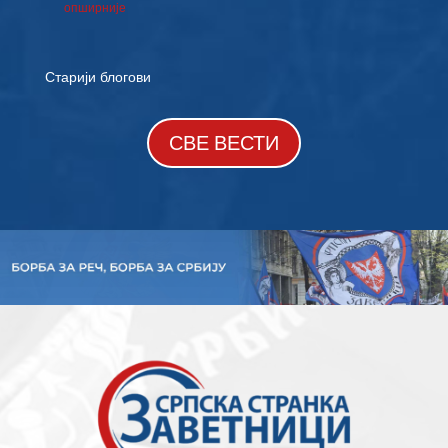
опширније
« Stariji unosi
СВЕ ВЕСТИ