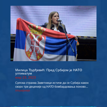
Милица Ђурђевић: Пред Србијом је НATO
ултиматум
мар 23, 2023
Српска странка Заветници истиче да се Србија након
скоро три деценије од НАТО бомбардовања поново...
опширније