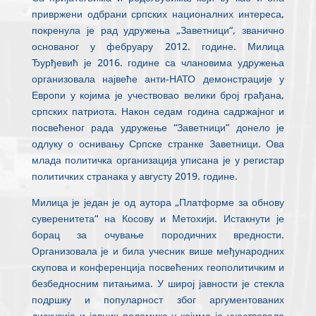
привржени одбрани српских националних интереса,
покренула је рад удружења „Заветници“, званично
основаног у фебруару 2012. године. Милица
Ђурђевић је 2016. године са члановима удружења
организовала највеће анти-НАТО демонстрације у
Европи у којима је учествовао велики број грађана,
српских патриота. Након седам година садржајног и
посвећеног рада удружење “Заветници” донело је
одлуку о оснивању Српске странке Заветници. Ова
млада политичка организација уписана је у регистар
политичких странака у августу 2019. године.
Милица је један је од аутора „Платформе за обнову
суверенитета“ на Косову и Метохији. Истакнути је
борац за очување породичних вредности.
Организовала је и била учесник више међународних
скупова и конференција посвећених геополитичким и
безбедносним питањима. У широј јавности је стекла
подршку и популарност због аргументованих
дискусија и јавних полемика у којима је учествовала