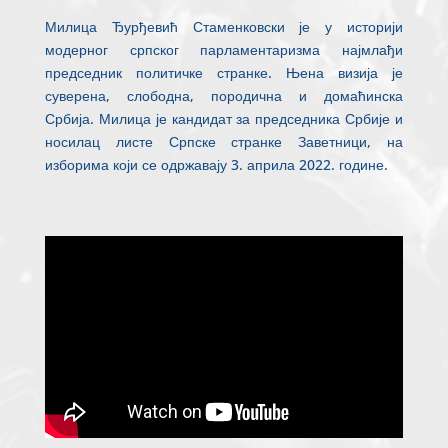
Милица Ђурђевић Стаменковски је у историји
модерног српског парламентаризма најмлађи
председник политичке странке. Њена визија је
суверена, слободна, породична и домаћинска
Србија. Милица је кандидат за председника Србије и
носилац листе Српске странке Заветници, на
изборима који се одржавају 3. априла 2022. године.