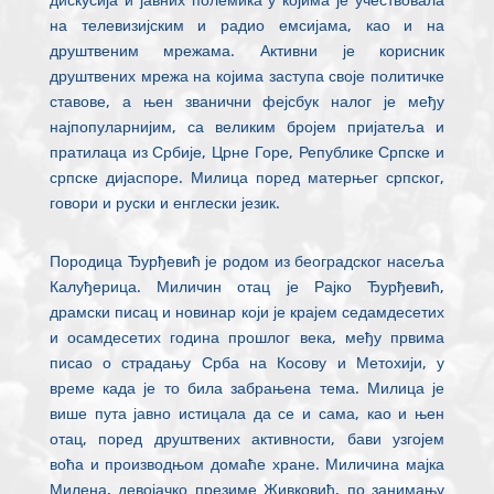
на телевизијским и радио емсијама, као и на
друштвеним мрежама. Активни је корисник
друштвених мрежа на којима заступа своје политичке
ставове, а њен званични фејсбук налог је међу
најпопуларнијим, са великим бројем пријатеља и
пратилаца из Србије, Црне Горе, Републике Српске и
српске дијаспоре. Милица поред матерњег српског,
говори и руски и енглески језик.
Породица Ђурђевић је родом из београдског насеља
Калуђерица. Миличин отац је Рајко Ђурђевић,
драмски писац и новинар који је крајем седамдесетих
и осамдесетих година прошлог века, међу првима
писао о страдању Срба на Косову и Метохији, у
време када је то била забрањена тема. Милица је
више пута јавно истицала да се и сама, као и њен
отац, поред друштвених активности, бави узгојем
воћа и производњом домаће хране. Миличина мајка
Милена, девојачко презиме Живковић, по занимању