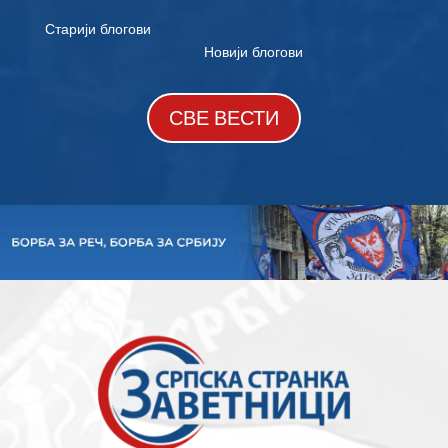
« Stariji unosi
Sledeći unosi »
СВЕ ВЕСТИ