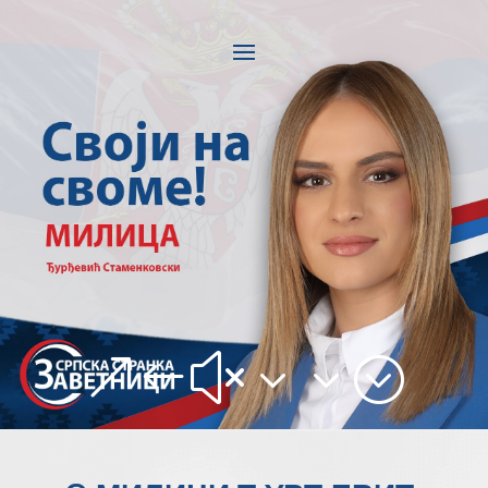
&#x33;