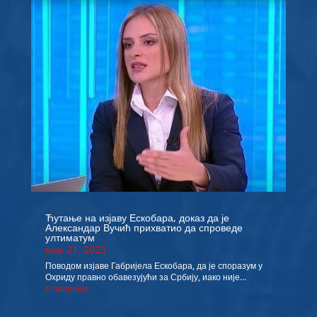
Ћутање на изјаву Ескобара, доказ да је
Александар Вучић прихватио да спроведе
ултиматум
мар 21, 2023
Поводом изјаве Габријела Ескобара, да је споразум у
Охриду правно обавезујући за Србију, иако није...
опширније