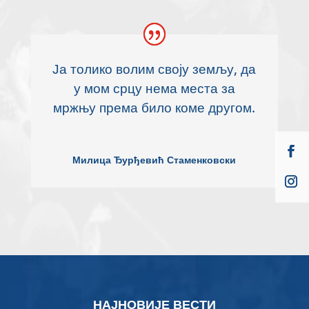
Ја толико волим своју земљу, да
у мом срцу нема места за
мржњу према било коме другом.
Милица Ђурђевић Стаменковски
НАЈНОВИЈЕ ВЕСТИ