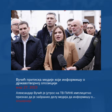
Вучић притиска медије који информишу о
државотворној опозицији
мар 27, 2023
Александар Вучић је јутрос на ТВ ПИНК имплицитно
признао да је забранио делу медија да информишу о...
опширније