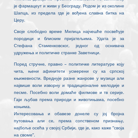
је фармацеут и живи у Београду. Родом је из околине
Шапца, из предела где је вођена славна битка на
Церу.
Своје слободно време Милица најчешће посвећује
породици и блиским пријатељима. Удата је за
Стефана Стаменковског, једног од оснивача
удружења и политичке странке Заветници.
Поред стручне, правно – политичке литературе коју
чита, њени афинитети усмерени су ка српској
књижевности. Вреднује разне жанрове у музици али
највише воли изворну и традиционалне мелодије и
песме. Посебно воли домаће филмове и тв серије.
Гаји љубав према природи и животињама, посебно
коњима.
Интересовања и обавезе донеле су јој бројна
путовања али се, према сопственом признању,
најбоље осећа у својој Србији, где је, како каже “своја
на своме”.