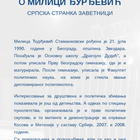
O МИЛИЦИ ЂУРЂЕВИЋ
СРПСКА СТРАНКА ЗАВЕТНИЦИ
Милица Ђурђевић Стаманковски рођена је 21. јула
1990. године у Београду, општина Звездара.
Похађала је Основну школу „Драгојло Дудић“, а
потом уписала Прву београдску гимназију, где је и
матурирала. После гимназије, уписала је Факултет
политичких наука, на коме је стекла звање
дипломираног политиколога.
Интересовање за друштвена и политичка збивања
показивала је још од детињства. А одмах по стицању
пунолетства, организовала је и прве политичке
скупове, и то митинге и демонстрације за очување
Косова и Метохије у саставу Србије, 2007. и 2008.
године.
Са пријатељима и родољубима, који су као и она