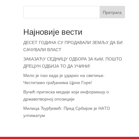
Претрага
Најновије вести
ДЕСЕТ ГОДИНА СУ ПРОДАВАЛИ ЗЕМЉУ ДА БИ
САЧУВАЛИ ВЛАСТ
ЗАКАЗАЋУ СЕДНИЦУ ОДБОРА ЗА КиМ, ПОШТО
ДРЕЦУН ОДБИЈА ТО ДА УЧИНИ!
Мило је пао када је ударио на светиње.
Честитамо грађанима Црне Горе!
Вучић притиска медије који информишу о
државотворној опозицији
Милица Ђурђевић: Пред Србијом је НATO
ултиматум