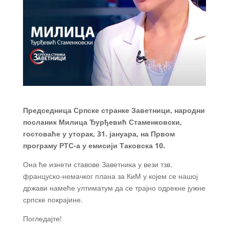
Председница Српске странке Заветници, народни
посланик Милица Ђурђевић Стаменковски,
гостоваће у уторак, 31. јануара, на Првом
програму РТС-а у емисији Таковска 10.
Она ће изнети ставове Заветника у вези тзв.
француско-немачког плана за КиМ у којем се нашој
држави намеће ултиматум да се трајно одрекне јужне
српске покрајине.
Погледајте!