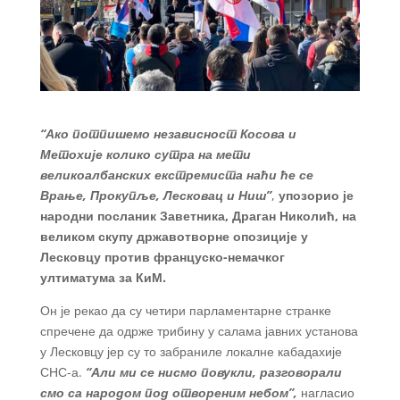
“Ако потпишемо независност Косова и
Метохије колико сутра на мети
великоалбанских екстремиста наћи ће се
Врање, Прокупље, Лесковац и Ниш”
,
упозорио је
народни посланик Заветника, Драган Николић, на
великом скупу државотворне опозиције у
Лесковцу против француско-немачког
ултиматума за КиМ.
Он је рекао да су четири парламентарне странке
спречене да одрже трибину у салама јавних установа
у Лесковцу јер су то забраниле локалне кабадахије
СНС-а.
“Али ми се нисмо повукли, разговорали
смо са народом под отвореним небом”,
нагласио