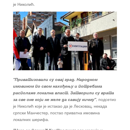
је Николић.
“Приватизовали су овај град. Народном
имовином по свом нахођењу и потребама
располаже локална власт. Затворили су врата
за све оне који не желе да савију кичму”
, подсетио
је Николић који је истакао да је Лесковац, некада
српски Манчестер, постао приватна имовина
локалних шерифа.