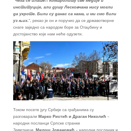
“Чега се плаше?! Контролишу све медије и
институције, али душу Лесковчана нису могли
да укроте. Били су данас са нама, и ми смо били
уз њих.
“, рекао је он и поручио да се државотворне
снаге заједно са народом боре за Отаџбину и
достојанство које нам неће одузети.
Током посете југу Србије са грађанима су
разговарали
Марко Ристић и Драган Николић
–
народни посланци Српске странке
Заветници,
Милош Јовановић
– народни посланик и