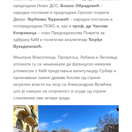
председник Новог ДСС,
Бошко Обрадовић
–
народни посланик и председник Српског покрета
Двери,
Љубинко Ђурковић
– народни посланик и
потпредседник ПОКС-а, као и
проф. др Часлав
Копривица
– члан Председништва Покрета за
одбрану КиМ и политички аналитичар
Ђорђе
Вукадиновић.
Мештани Власотинца, Прокупља, Лебана и Лесковца
упознати су са чињеницом да француско-немачки
ултиматум о КиМ представља капитулацију Србије и
признавање лажне државе Косово од стране
актуелне власти на челу са Александром Вучићем,
што је наишло на огорченост и осуде од стране
становника ова четири града.