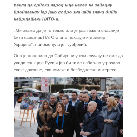
рекла да српски народ није насео на западну
пропаганду јер јако добро зна шта значи бити
непријатељ НАТО-а.
„Ми знамо да је то тешко али је још теже и опасније
бити савезник НАТО-а што показује и пример
Украјине“, напоменула је Ђурђевић.
Она је поновила да Србија ни у ком случају не сме да
уводи санкције Русији јер би тиме озбиљно угрозила
своје државне, економске и безбедносне интересе.