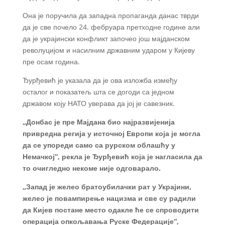
Она је поручила да западна пропаганда данас тврди
да је све почело 24. фебруара претходне године али
да је украјински конфликт започео још мајданском
револуцијом и насилним државним ударом у Кијеву
пре осам година.
Ђурђевић је указала да је ова изложба између
осталог и показатељ шта се догоди са једном
државом коју НАТО уверава да јој је савезник.
„Донбас је пре Мајдана био најразвијенија
привредна регија у источној Европи која је могла
да се упореди само са рурском облашћу у
Немачкој“, рекла је Ђурђевић која је нагласила да
то очигледно некоме није одговарало.
„Запад је желео братоубилачки рат у Украјини,
желео је повампирење нацизма и све су радили
да Кијев постане место одакле ће се спроводити
операција опкољавања Руске Федерације“,