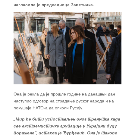
нагласила је председница Заветника.
Она је рекла да је прошле године на данашњи дан
наступио одговор на страдање руског народа и на
покушаје НАТО-а да опколи Русију.
„Мир ће бити успостављен оног тренутка када
све екстремистичке групације у Украјини буду
поражене“, истакла је Ђурђевић. Она је такође