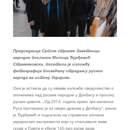
Председница Српске странке Заветници,
народни посланик Милица Ђурђевић
Стаменковски, посетила је изложбу
фотографија посвећену страдању руског
народа на истоку Украјине.
Она је истакла да су овакве изложбе сведочанство о
злочинима над руским народом у Донбасу и прогону
руских цивила. „Од 2014. године преко три милиона
Руса протерано је из својих домова у Донбасу“, рекла
је Ђурђевић и подсетила на стравичне злочине
украјинских екстремиста који су спаљивали живе
људе у Одеси и убили 165-оро руске деце.