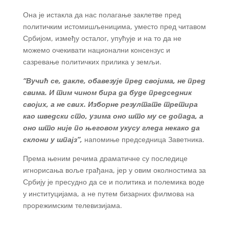
Она је истакла да нас полагање заклетве пред
политичким истомишљеницима, уместо пред читавом
Србијом, између осталог, упућује и на то да не
можемо очекивати национални консензус и
сазревање политичких прилика у земљи.
“Вучић се, дакле, обавезује пред својима, не пред
свима. И тим чином бира да буде председник
својих, а не свих. Изборне резултате третира
као шведски сто, узима оно што му се допада, а
оно што није по његовом укусу гледа некако да
склони у шпајз”,
напомиње председница Заветника.
Према њеним речима драматичне су последице
игнорисања воље грађана, јер у овим околностима за
Србију је пресудно да се и политика и полемика воде
у институцијама, а не путем бизарних филмова на
прорежимским телевизијама.