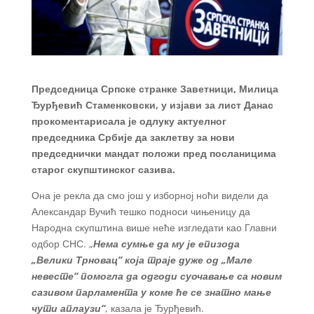
Председница Српске странке Заветници, Милица
Ђурђевић Стаменковски, у изјави за лист Данас
прокоментарисала је одлуку актуелног
председника Србије да заклетву за нови
председнички мандат положи пред посланицима
старог скупштинског сазива.
Она је рекла да смо још у изборној ноћи видели да
Александар Вучић тешко подноси чињеницу да
Народна скупштина више неће изгледати као Главни
одбор СНС. „
Нема сумње да му је епизода
„Велики Трновац“ која траје дуже од „Мале
невесте“ помогла да одгоди суочавање са новим
сазивом парламента у коме ће се знатно мање
чути аплаузи“
, казала је Ђурђевић.